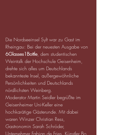
Die Nordseeinsel Sylt war zu Gast im 
Rheingau: Bei der neuesten Ausgabe von 
6Glasses1Bottle
, dem studentischen 
Weintalk der Hochschule Geisenheim, 
drehte sich alles um Deutschlands 
bekannteste Insel, außergewöhnliche 
Persönlichkeiten und Deutschlands 
nördlichsten Weinberg.
Moderator Martin Seidler begrüßte im 
Geisenheimer Uni-Keller eine 
hochkarätige Gästerunde. Mit dabei 
waren Winzer Christian Ress, 
Gastronomin Sarah Schröder, 
Unternehmer Fabian de Fries, Künstler Bo 