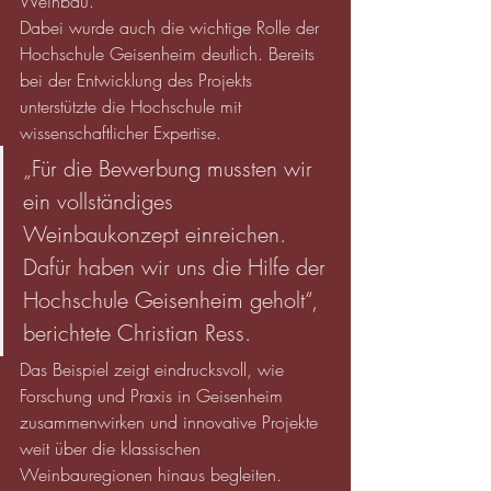
Weinbau.
Dabei wurde auch die wichtige Rolle der 
Hochschule Geisenheim deutlich. Bereits 
bei der Entwicklung des Projekts 
unterstützte die Hochschule mit 
wissenschaftlicher Expertise.
„Für die Bewerbung mussten wir 
ein vollständiges 
Weinbaukonzept einreichen. 
Dafür haben wir uns die Hilfe der 
Hochschule Geisenheim geholt“, 
berichtete Christian Ress.
Das Beispiel zeigt eindrucksvoll, wie 
Forschung und Praxis in Geisenheim 
zusammenwirken und innovative Projekte 
weit über die klassischen 
Weinbauregionen hinaus begleiten.