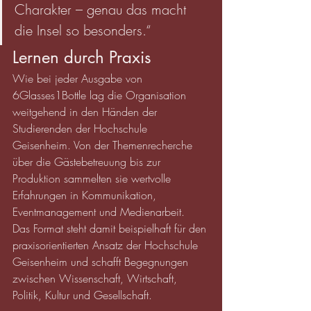
Charakter – genau das macht 
die Insel so besonders.“
Lernen durch Praxis
Wie bei jeder Ausgabe von 
6Glasses1Bottle lag die Organisation 
weitgehend in den Händen der 
Studierenden der Hochschule 
Geisenheim. Von der Themenrecherche 
über die Gästebetreuung bis zur 
Produktion sammelten sie wertvolle 
Erfahrungen in Kommunikation, 
Eventmanagement und Medienarbeit.
Das Format steht damit beispielhaft für den 
praxisorientierten Ansatz der Hochschule 
Geisenheim und schafft Begegnungen 
zwischen Wissenschaft, Wirtschaft, 
Politik, Kultur und Gesellschaft.