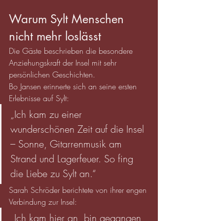
Warum Sylt Menschen 
nicht mehr loslässt
Die Gäste beschrieben die besondere 
Anziehungskraft der Insel mit sehr 
persönlichen Geschichten.
Bo Jansen erinnerte sich an seine ersten 
Erlebnisse auf Sylt:
„Ich kam zu einer 
wunderschönen Zeit auf die Insel 
– Sonne, Gitarrenmusik am 
Strand und Lagerfeuer. So fing 
die Liebe zu Sylt an.“
Sarah Schröder berichtete von ihrer engen 
Verbindung zur Insel:
„Ich kam hier an, bin gegangen 