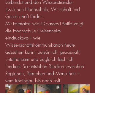
verbindet und den Wissenstransfer 
zwischen Hochschule, Wirtschaft und 
Gesellschaft fördert.
Mit Formaten wie 6Glasses1Bottle zeigt 
die Hochschule Geisenheim 
eindrucksvoll, wie 
Wissenschaftskommunikation heute 
aussehen kann: persönlich, praxisnah, 
unterhaltsam und zugleich fachlich 
fundiert. So entstehen Brücken zwischen 
Regionen, Branchen und Menschen – 
vom Rheingau bis nach Sylt.