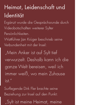
Heimat, Leidenschaft und 
Identität
Ergänzt wurde die Gesprächsrunde durch 
Videobotschaften weiterer Sylter 
Persönlichkeiten.
Wattführer Jan Krüger beschrieb seine 
Verbundenheit mit der Insel:
„Mein Anker ist auf Sylt tief 
verwurzelt. Deshalb kann ich die 
ganze Welt bereisen, weil ich 
immer weiß, wo mein Zuhause 
ist.“
Surflegende Dirk Fler brachte seine 
Beziehung zur Insel auf den Punkt:
„Sylt ist meine Heimat, meine 