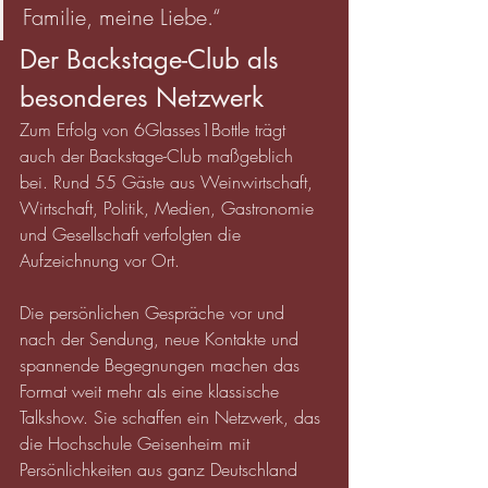
Familie, meine Liebe.“
Der Backstage-Club als 
besonderes Netzwerk
Zum Erfolg von 6Glasses1Bottle trägt 
auch der Backstage-Club maßgeblich 
bei. Rund 55 Gäste aus Weinwirtschaft, 
Wirtschaft, Politik, Medien, Gastronomie 
und Gesellschaft verfolgten die 
Aufzeichnung vor Ort.
Die persönlichen Gespräche vor und 
nach der Sendung, neue Kontakte und 
spannende Begegnungen machen das 
Format weit mehr als eine klassische 
Talkshow. Sie schaffen ein Netzwerk, das 
die Hochschule Geisenheim mit 
Persönlichkeiten aus ganz Deutschland 