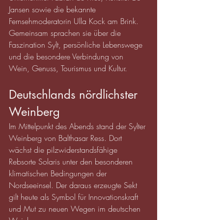
Jansen sowie die bekannte 
Fernsehmoderatorin Ulla Kock am Brink.
Gemeinsam sprachen sie über die 
Faszination Sylt, persönliche Lebenswege 
und die besondere Verbindung von 
Wein, Genuss, Tourismus und Kultur.
Deutschlands nördlichster 
Weinberg
Im Mittelpunkt des Abends stand der Sylter 
Weinberg von Balthasar Ress. Dort 
wächst die pilzwiderstandsfähige 
Rebsorte Solaris unter den besonderen 
klimatischen Bedingungen der 
Nordseeinsel. Der daraus erzeugte Sekt 
gilt heute als Symbol für Innovationskraft 
und Mut zu neuen Wegen im deutschen 