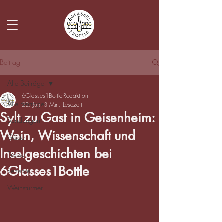
Beitrag
Alle Beiträge
6Glasses1Bottle-Redaktion
Alle Beiträge
22. Juni
3 Min. Lesezeit
Sylt zu Gast in Geisenheim:
Sendungen
Wein, Wissenschaft und
Gäste
Inselgeschichten bei
Presse
6Glasses1Bottle
Rezepte
Weinstürmer