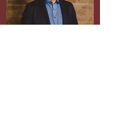
Martin Seidler
Deutscher Fernsehmoderator und
Gastgeber von 6Glasses1Bottle –
der Weintalk