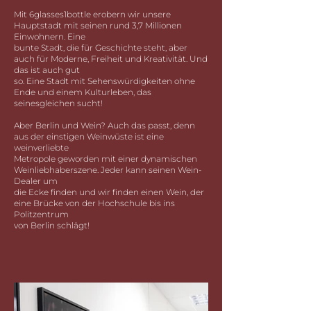
Mit 6glasses1bottle erobern wir unsere
Hauptstadt mit seinen rund 3,7 Millionen
Einwohnern. Eine
bunte Stadt, die für Geschichte steht, aber
auch für Moderne, Freiheit und Kreativität. Und
das ist auch gut
so.
Eine Stadt mit Sehenswürdigkeiten ohne
Ende und einem Kulturleben, das
seinesgleichen sucht!
Aber Berlin und Wein? Auch das passt, denn
aus der einstigen Weinwüste ist eine
weinverliebte
Metropole geworden mit einer dynamischen
Weinliebhaberszene. Jeder kann seinen Wein-
Dealer um
die Ecke finden und wir finden einen Wein, der
eine Brücke von der Hochschule bis ins
Politzentrum
von Berlin schlägt!