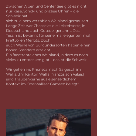
Zwischen Alpen und Genfer See gibt es nicht
nur Käse, Schoki und präzise Uhren – die
Schweiz hat
sich zu einem veritablen Weinland gemausert!
Lange Zeit war Chasselas die Leitrebsorte, in
Deutschland auch Gutedel genannt. Das
Tessin ist bekannt für seine mal eleganten, mal
kraftvollen Merlots. Doch
auch Weine von Burgundersorten haben einen
hohen Standard erreicht.
Ein facettenreiches Weinland, in dem es noch
vieles zu entdecken gibt – das ist die Schweiz.
Wir gehen ins Rhonetal nach Salgesch im
Wallis:
„Im Kanton Wallis (französisch Valais)
sind Traubenkerne aus eisenzeitlichem
Kontext im Oberwalliser Gamsen belegt"