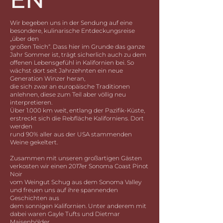
Wir begeben uns in der Sendung auf eine
besondere, kulinarische Entdeckungsreise
„über den
großen Teich“. Dass hier im Grunde das ganze
Jahr Sommer ist, trägt sicherlich auch zu dem
offenen Lebensgefühl in Kalifornien bei. So
wächst dort seit Jahrzehnten ein neue
Generation Winzer heran,
die sich zwar an europäische Traditionen
anlehnen, diese zum Teil aber völlig neu
interpretieren.
Über 1.000 km weit, entlang der Pazifik-Küste,
erstreckt sich die Rebfläche Kaliforniens. Dort
werden
rund 90% aller aus der USA stammenden
Weine gekeltert.
Zusammen mit unseren großartigen Gästen
verkosten wir einen 2017er Sonoma Coast Pinot
Noir
vom Weingut Schug aus dem Sonoma Valley
und freuen uns auf ihre spannenden
Geschichten aus
dem sonnigen Kalifornien. Unter anderem mit
dabei waren Gayle Tufts und Dietmar
Maisenhölder.