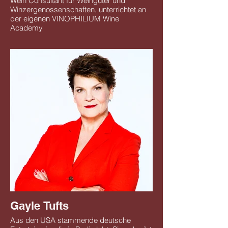
Wein Consultant für Weingüter und
Winzergenossenschaften, unterrichtet an
der eigenen VINOPHILIUM Wine
Academy
Gayle Tufts
Aus den USA stammende deutsche