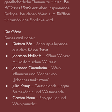
gesellschaftliche Themen zu führen. Bei 
6Glasses1Bottle
 entstehen inspirierende 
Dialoge, bei denen Wein zum Türöffner 
für persönliche Einblicke wird.
Die Gäste
Dieses Mal dabei:
Dietmar Bär
 – Schauspiellegende 
aus dem Kölner Tatort
Jonathan Hollerith
 – Kölner Winzer 
mit kalifornischen Wurzeln
Johannes Quernheim
 – Wein-
Influencer und Macher von 
„Johannes trinkt Wein“
Julia Komp
 – Deutschlands jüngste 
Sterneköchin und Weltreisende
Carsten Henn
 – Erfolgsautor und 
Weinjournalist