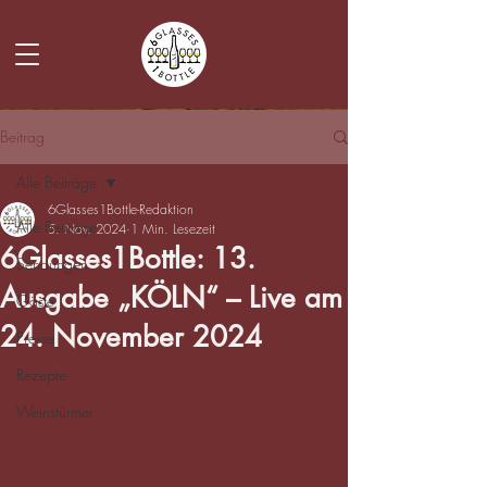
Beitrag
Alle Beiträge
6Glasses1Bottle-Redaktion
Alle Beiträge
5. Nov. 2024
1 Min. Lesezeit
6Glasses1Bottle: 13.
Sendungen
Ausgabe „KÖLN“ – Live am
Gäste
24. November 2024
Presse
Rezepte
Weinstürmer