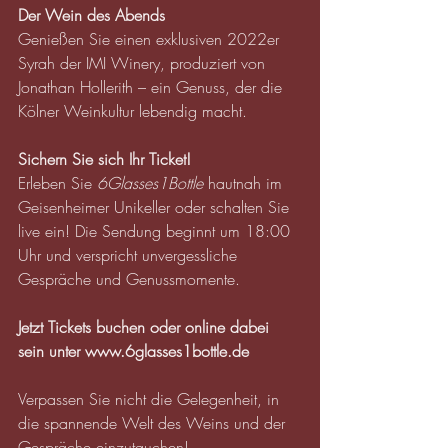
Der Wein des Abends
Genießen Sie einen exklusiven 2022er 
Syrah der IMI Winery, produziert von 
Jonathan Hollerith – ein Genuss, der die 
Kölner Weinkultur lebendig macht.
Sichern Sie sich Ihr Ticket!
Erleben Sie 
6Glasses1Bottle
 hautnah im 
Geisenheimer Unikeller oder schalten Sie 
live ein! Die Sendung beginnt um 18:00 
Uhr und verspricht unvergessliche 
Gespräche und Genussmomente.
Jetzt Tickets buchen oder online dabei 
sein unter 
www.6glasses1bottle.de
Verpassen Sie nicht die Gelegenheit, in 
die spannende Welt des Weins und der 
Gespräche einzutauchen!