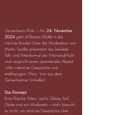
Geisenheim/Köln – Am 
24. November 
2024
 geht 
6Glasses1Bottle
 in die 
nächste Runde! Unter der Moderation von 
Martin Seidler präsentiert das beliebte 
Talk- und Weinformat die Weinstadt Köln 
und verspricht einen spannenden Abend 
voller intensiver Gespräche und 
erstklassigem Wein. Live aus dem 
Geisenheimer Unikeller!
Das Konzept
Eine Flasche Wein, sechs Gläser, fünf 
Gäste und ein Moderator – mehr braucht 
es nicht, um ehrliche Gespräche über 