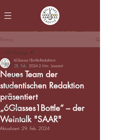
Beitrag
Alle Beiträge
6Glasses1Bottle-Redaktion
Alle Beiträge
28. Feb. 2024
2 Min. Lesezeit
Neues Team der
Sendungen
studentischen Redaktion
Gäste
präsentiert
Presse
„6Glasses1Bottle“ – der
Rezepte
Weintalk "SAAR"
Weinstürmer
Aktualisiert:
29. Feb. 2024