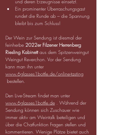
und deren Erzeugnisse einsetzt.
Ein prominenter Überraschungsgast 
rundet die Runde ab – die Spannung 
bleibt bis zum Schluss!
Der Wein zur Sendung ist diesmal der 
feinherbe 
2022er Filzener Herrenberg 
Riesling Kabinett
 aus dem Spitzenweingut 
Weingut Reverchon. Vor der Sendung 
kann man ihn unter 
www.6glasses1bottle.de/online-tasting
 bestellen.
Den Live-Stream findet man unter 
www.6glasses1bottle.de
 . Während der 
Sendung können sich Zuschauer wie 
immer aktiv am Weintalk beteiligen und 
über die Chatfunktion Fragen stellen und 
kommentieren. Wenige Plätze bietet auch 