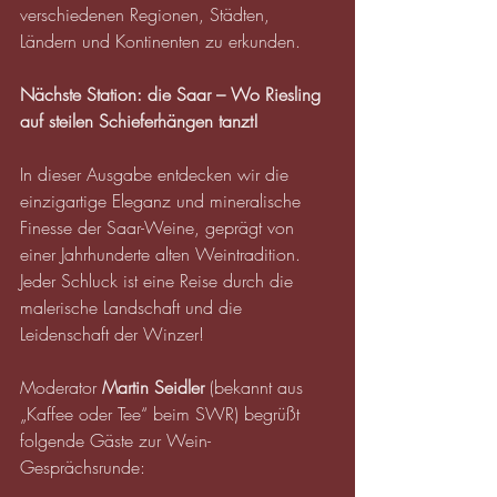
verschiedenen Regionen, Städten, 
Ländern und Kontinenten zu erkunden.
Nächste Station: die Saar – Wo Riesling 
auf steilen Schieferhängen tanzt!
In dieser Ausgabe entdecken wir die 
einzigartige Eleganz und mineralische 
Finesse der Saar-Weine, geprägt von 
einer Jahrhunderte alten Weintradition. 
Jeder Schluck ist eine Reise durch die 
malerische Landschaft und die 
Leidenschaft der Winzer!
Moderator 
Martin Seidler 
(bekannt aus 
„Kaffee oder Tee“ beim SWR) begrüßt 
folgende Gäste zur Wein-
Gesprächsrunde: