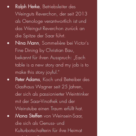
Ralph Herke
, Betriebsleiter des 
Weinguts Reverchon, der seit 2013 
als Oenologe verantwortlich ist und 
das Weingut Reverchon zurück an 
die Spitze der Saar führt.
Nina Mann
, Sommelière bei Victor's 
Fine Dining by Christian Bau, 
bekannt für ihren Ausspruch: „Each 
table is a new story and my job is to 
make this story joyful.“
Peter Adams
, Koch und Betreiber des 
Gasthaus Wagner seit 25 Jahren, 
der sich als passionierter Weintrinker 
mit der Saar-Vinothek und der 
Weinstube einen Traum erfüllt hat.
Mona Steffen 
von Weinsein-Saar, 
die sich als Genuss- und 
Kulturbotschafterin für ihre Heimat 