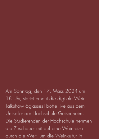
Am Sonntag, den 17. März 2024 um 
18 Uhr, startet erneut die digitale Wein-
Talkshow 6glasses1bottle live aus dem 
Unikeller der Hochschule Geisenheim. 
Die Studierenden der Hochschule nehmen 
die Zuschauer mit auf eine Weinreise 
durch die Welt, um die Weinkultur in 