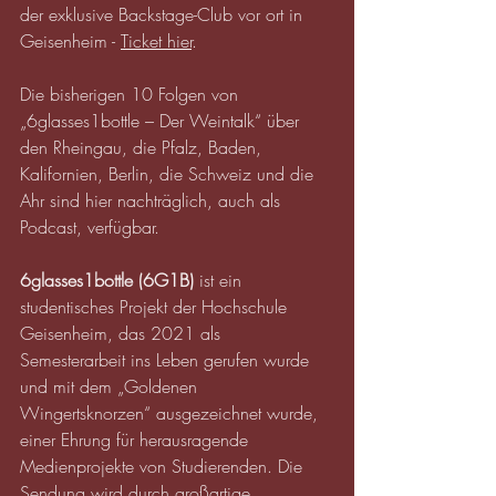
der exklusive Backstage-Club vor ort in 
Geisenheim - 
Ticket hier
. 
Die bisherigen 10 Folgen von 
„6glasses1bottle – Der Weintalk“ über 
den Rheingau, die Pfalz, Baden, 
Kalifornien, Berlin, die Schweiz und die 
Ahr sind hier nachträglich, auch als 
Podcast, verfügbar. 
6glasses1bottle (6G1B) 
ist ein 
studentisches Projekt der Hochschule 
Geisenheim, das 2021 als 
Semesterarbeit ins Leben gerufen wurde 
und mit dem „Goldenen 
Wingertsknorzen“ ausgezeichnet wurde, 
einer Ehrung für herausragende 
Medienprojekte von Studierenden. Die 
Sendung wird durch großartige 