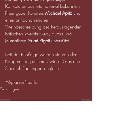
Karikaturen des international bekannten 
Rheingauer Künstlers 
Michael Apitz
 und 
einer unnachahmlichen 
Weinbeschreibung des herausragenden 
britischen Weinkritikers, Autors und 
Journalisten 
Stuart Pigott 
unterstützt. 
Seit der Pilotfolge werden sie von den 
Kooperationspartnern Zwiesel Glas und 
Staatlich Fachingen begleitet. 
#6glasses1bottle
Sendungen
Aktuelle Beiträge
Alle ansehen